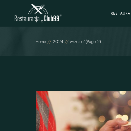
O restauracji
RESTAURA
Menu
O restaura
Home
2024
wrzesień
(Page 2)
Menu