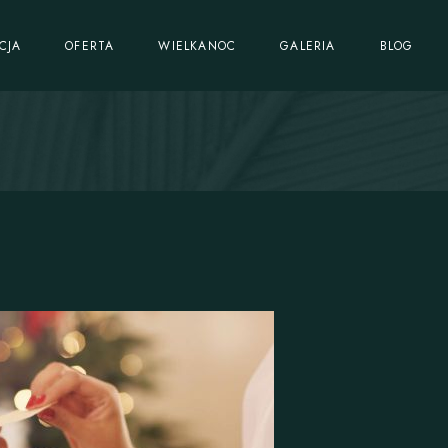
Imprezy okolicznościowe
CJA
OFERTA
WIELKANOC
GALERIA
BLOG
Catering
Sale bankietowe
cji
Imprezy okolicznościowe
Catering dla firm
Catering
Sale bankietowe
Catering dla firm